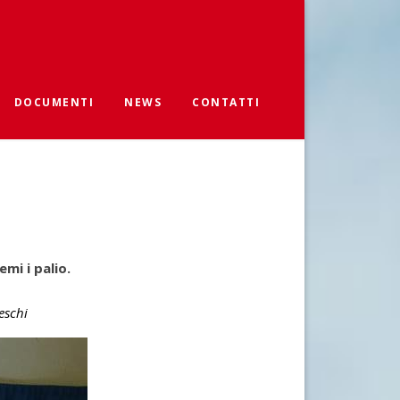
DOCUMENTI
NEWS
CONTATTI
D
DOWNLOAD
PROGETTI IN CORSO
BILANCI
AGGIORNAMENTI
5×1000
emi i palio.
eschi