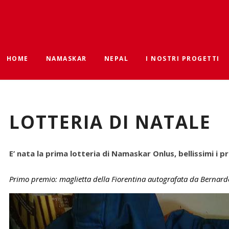
HOME
NAMASKAR
NEPAL
I NOSTRI PROGETTI
CHI SIAMO
IL NEPAL
CAMPAGNA NEPALAI
LE NOSTRE STORIE
LINK
SCHOOL FOR PRAYAS
LOTTERIA DI NATALE
DEDICATO AD ANDREA
EMERGENZA
SHARE & CARE
TERREMOTO
E’ nata la prima lotteria di Namaskar Onlus, bellissimi i pr
CHI AIUTIAMO
Primo premio: maglietta della Fiorentina autografata da Bernard
COME SOSTENERCI
PRODOTTI SOLIDALI
PHOTOGALLERY