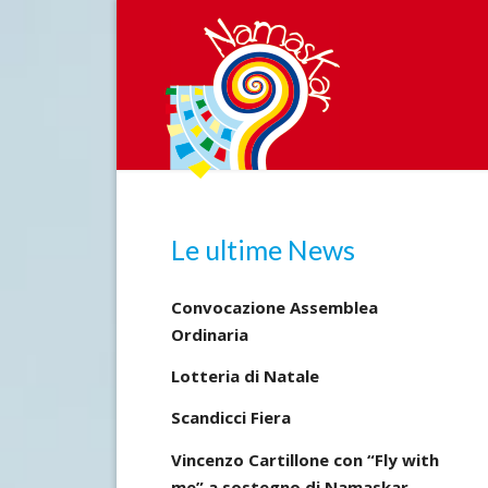
Skip
to
content
Le ultime News
Convocazione Assemblea
Ordinaria
Lotteria di Natale
Scandicci Fiera
Vincenzo Cartillone con “Fly with
me” a sostegno di Namaskar